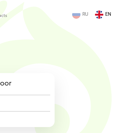
RU
EN
acts
loor