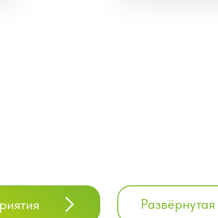
Развёрнутая
риятия